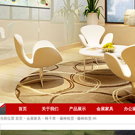
首页
关于我们
产品展示
会展家具
办公
当前位置:
首页
>
会展家具
>
椅子类
>
藤椅租赁
>藤椅租赁-06