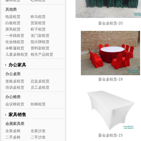
藤椅租赁
吧椅租赁
其他类
电器租赁
铁马租赁
白板租赁
货架租赁
宴会桌租赁-20
屏风租赁
柜子租赁
一米线租赁
龙门架租赁
化妆镜租赁
指示牌租赁
伞帐篷租赁
资料架租赁
儿童桌椅租赁
相关产品租赁
办公家具
办公桌类
宴会桌租赁-18
老板桌租赁
总监桌租赁
培训桌租赁
员工桌租赁
办公椅类
会议椅租赁
转椅租赁
家具销售
会展家具类
全新桌椅
全新沙发
宴会桌租赁-15
二手桌椅
二手沙发